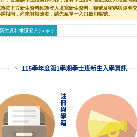
115學年度第1學期學士班新生入學資訊
註
冊
與
學
籍