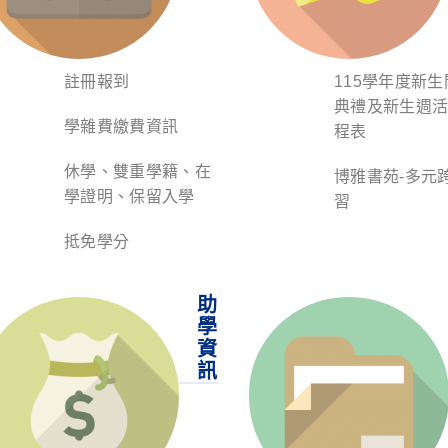
註冊報到
115學年度新生
典禮及新生週
學雜費繳費資訊
程表
休學、雙重學籍、在
博雅書苑-多元
學證明、保留入學
習
抵免學分
助
學
資
訊