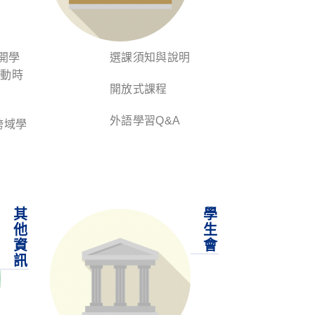
開學
選課須知與說明
活動時
開放式課程
外語學習Q&A
跨域學
其
學
他
生
資
會
訊