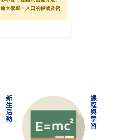
新
課
生
程
活
與
動
學
習